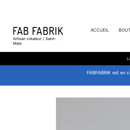
Passer
au
contenu
ACCUEIL
BOUT
Artisan créateur / Saint-
Malo
L
FABFABRIK est en c