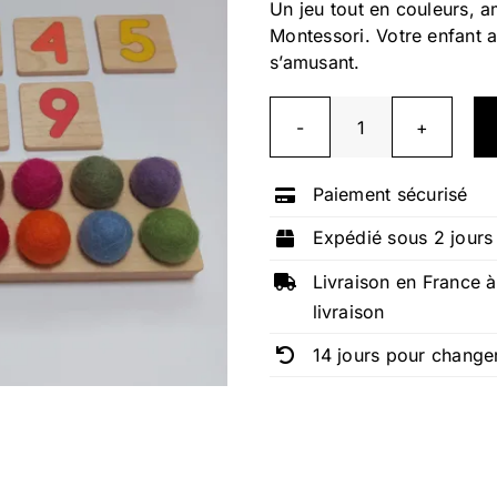
Un jeu tout en couleurs, a
Montessori. Votre enfant 
s’amusant.
quantité
de
Paiement sécurisé
Jeu
de
Expédié sous 2 jours
comptage
Livraison en France à
Montessori
livraison
14 jours pour changer