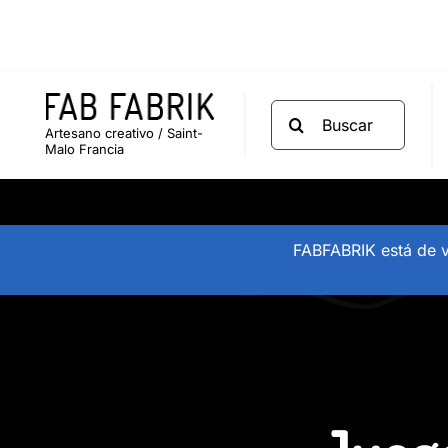
Saltar
al
contenido
Buscar:
Artesano creativo / Saint-
Malo Francia
FABFABRIK está de v