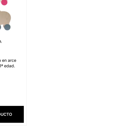
A
o en arce
 1ª edad.
DUCTO