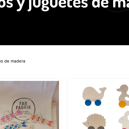
os y juguetes de m
es de madera