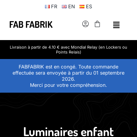
Passer
FR
EN
ES
au
contenu
FAB FABRIK
Livraison à partir de 4.10 € avec Mondial Relay (en Lockers ou
Points Relais)
FABFABRIK est en congé. Toute commande
effectuée sera envoyée à partir du 01 septembre
2026.
Merci pour votre compréhension.
Luminaires enfant