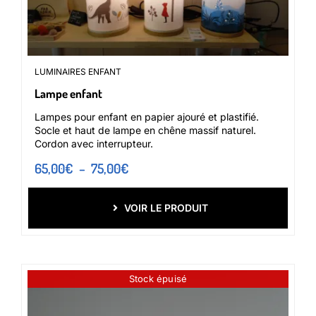
LUMINAIRES ENFANT
Lampe enfant
Lampes pour enfant en papier ajouré et plastifié.
Socle et haut de lampe en chêne massif naturel.
Cordon avec interrupteur.
Plage
65,00
€
–
75,00
€
de
prix :
VOIR LE PRODUIT
65,00€
à
75,00€
Stock épuisé