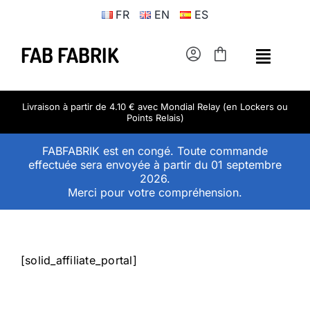
Passer
FR
EN
ES
au
contenu
FAB FABRIK
Livraison à partir de 4.10 € avec Mondial Relay (en Lockers ou
Points Relais)
FABFABRIK est en congé. Toute commande
effectuée sera envoyée à partir du 01 septembre
2026.
Merci pour votre compréhension.
[solid_affiliate_portal]